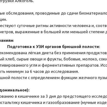
грузки Алкоголь.
ые обследования, проводимые до сдачи биоматериало
щин.
ществуют суточные ритмы активности человека и, соотв
метров, выраженные в большей или меньшей степени д
ваниям
Подготовка к УЗИ органов брюшной полости:
екомендована лёгкая диета без применения продуктов
й хлеб, сырые овощи и фрукты, бобовые, молоко, соки,
тивированного угля и ферментативных препаратов. Исс
ть минимум за 6 часов до исследования.
шной полости с определением функции желчного пузыр
бдоминальное):
ванию в кишечнике за 3 дня до предстоящего исследо
тальтику кишечника и газообразование (мучные издел